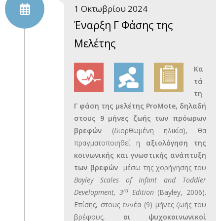
1 Οκτωβρίου 2024
Έναρξη Γ Φάσης της
Μελέτης
Κα
τά
τη
Γ φάση της μελέτης
ProMote
, δηλαδή
στους 9 μήνες ζωής των πρόωρων
βρεφών
(διορθωμένη ηλικία), θα
πραγματοποιηθεί η
αξιολόγηση της
κοινωνικής και γνωστικής ανάπτυξη
των βρεφών
μέσω της χορήγησης του
Bayley
Scales
of
Infant
and
Toddler
rd
Development
, 3
Edition
(Bayley, 2006).
Επίσης, στους εννέα (9) μήνες ζωής του
βρέφους,
οι ψυχοκοινωνικοί