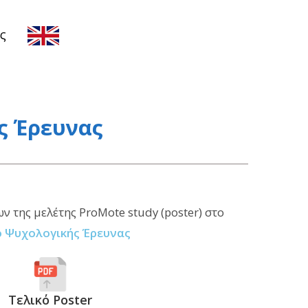
ς
ς Έρευνας
 της μελέτης ProMote study (poster) στο
ο Ψυχολογικής Έρευνας
Τελικό Poster