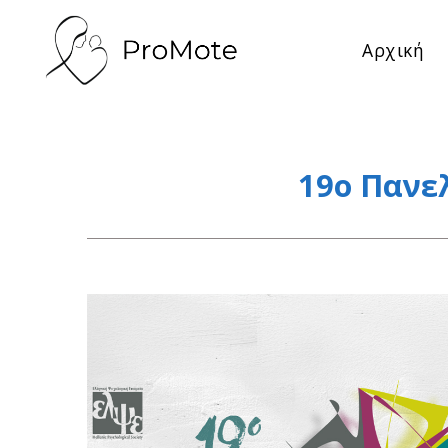
Αρχική
19o Πανε